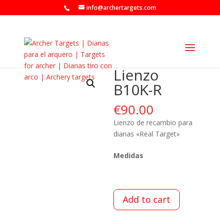
info@archertargets.com
Lienzo
B10K-R
€
90.00
Lienzo de recambio para
dianas «Real Target»
Medidas
Add to cart