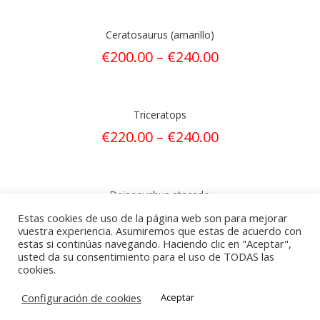
Ceratosaurus (amarillo)
€
200.00
–
€
240.00
Triceratops
€
220.00
–
€
240.00
Deinonychus atacado
€
180.00
–
€
200.00
Estas cookies de uso de la página web son para mejorar
vuestra experiencia. Asumiremos que estas de acuerdo con
estas si continúas navegando. Haciendo clic en "Aceptar",
usted da su consentimiento para el uso de TODAS las
cookies.
Configuración de cookies
Aceptar
© Archer Targets 2021 | Derechos reservados