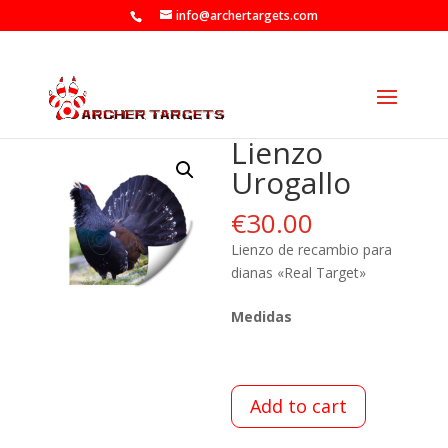
info@archertargets.com
Lienzo
Urogallo
€
30.00
Lienzo de recambio para
dianas «Real Target»
Medidas
Add to cart