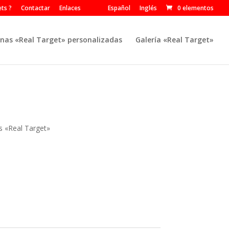
ts ?
Contactar
Enlaces
Español
Inglés
0 elementos
nas «Real Target» personalizadas
Galería «Real Target»
s «Real Target»