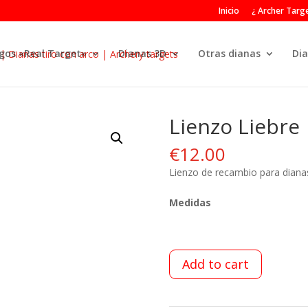
Inicio
¿ Archer Targe
gos «Real Target»
Dianas 3D
Otras dianas
Dia
Lienzo Liebre
€
12.00
Lienzo de recambio para diana
Medidas
Add to cart