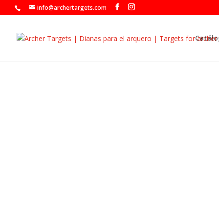
info@archertargets.com
Catálo