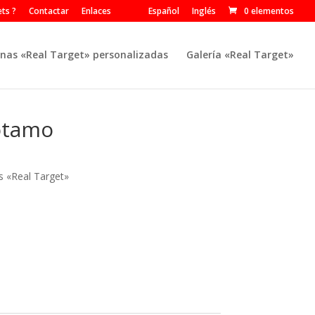
ts ?
Contactar
Enlaces
Español
Inglés
0 elementos
nas «Real Target» personalizadas
Galería «Real Target»
ótamo
s «Real Target»