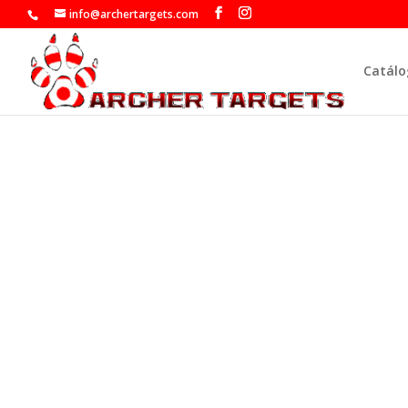
info@archertargets.com
Catálo