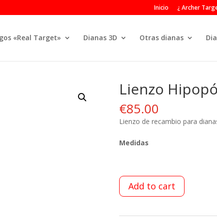
Inicio
¿ Archer Targe
gos «Real Target»
Dianas 3D
Otras dianas
Dia
Lienzo Hipop
€
85.00
Lienzo de recambio para diana
Medidas
Add to cart