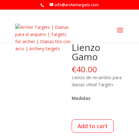
info@archertargets.com
Lienzo
Gamo
€
40.00
Lienzo de recambio para
dianas «Real Target»
Medidas
Add to cart