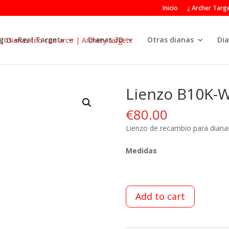
Inicio
¿ Archer Targe
gos «Real Target»
Dianas 3D
Otras dianas
Dia
Lienzo B10K-
€
80.00
Lienzo de recambio para diana
Medidas
Add to cart