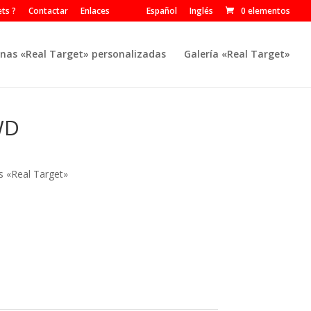
ts ?
Contactar
Enlaces
Español
Inglés
0 elementos
nas «Real Target» personalizadas
Galería «Real Target»
WD
s «Real Target»