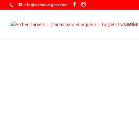
info@archertargets.com
Catálo