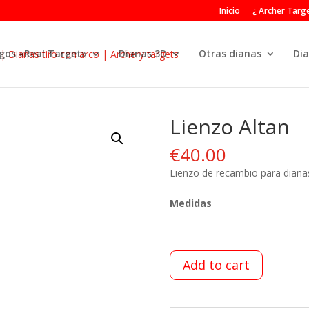
Inicio
¿ Archer Targe
gos «Real Target»
Dianas 3D
Otras dianas
Dia
Lienzo Altan
€
40.00
Lienzo de recambio para diana
Medidas
Add to cart