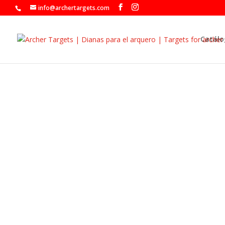
info@archertargets.com
Catálo