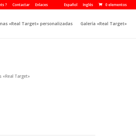
ts ?
Contactar
Enlaces
Español
Inglés
0 elementos
nas «Real Target» personalizadas
Galería «Real Target»
s «Real Target»