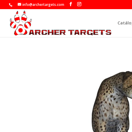
info@archertargets.com
Catálo