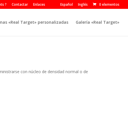
ts ?
Contactar
Enlaces
Español
Inglés
0 elementos
nas «Real Target» personalizadas
Galería «Real Target»
ministrarse con núcleo de densidad normal o de