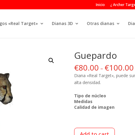
Inicio
¿ Archer Targe
gos «Real Target»
Dianas 3D
Otras dianas
Dia
Guepardo
€
80.00
€
100.00
–
Diana «Real Target», puede su
alta densidad.
Tipo de núcleo
Medidas
Calidad de imagen
Add to cart