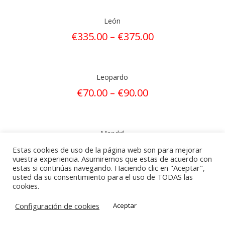
León
€
335.00
–
€
375.00
Leopardo
€
70.00
–
€
90.00
Mandril
€
90.00
–
€
110.00
Estas cookies de uso de la página web son para mejorar
vuestra experiencia. Asumiremos que estas de acuerdo con
estas si continúas navegando. Haciendo clic en "Aceptar",
usted da su consentimiento para el uso de TODAS las
cookies.
Configuración de cookies
Aceptar
© Archer Targets 2021 | Derechos reservados