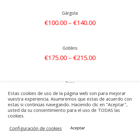
Gárgola
€
100.00
–
€
140.00
Goblins
€
175.00
–
€
215.00
Orco
€
195.00
–
€
235.00
Estas cookies de uso de la página web son para mejorar
vuestra experiencia. Asumiremos que estas de acuerdo con
estas si continúas navegando. Haciendo clic en "Aceptar",
usted da su consentimiento para el uso de TODAS las
cookies.
Configuración de cookies
Aceptar
© Archer Targets 2021 | Derechos reservados