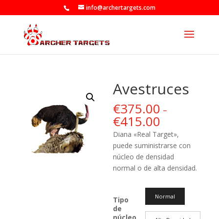
info@archertargets.com
Avestruces
€
375.00
–
€
415.00
Diana «Real Target»,
puede suministrarse con
núcleo de densidad
normal o de alta densidad.
Normal
Tipo
de
núcleo