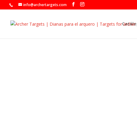
info@archertargets.com
Catálo