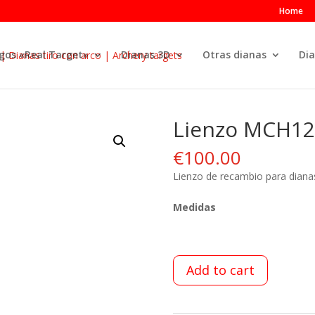
Home
gos «Real Target»
Dianas 3D
Otras dianas
Dia
Lienzo MCH1
€
100.00
Lienzo de recambio para dianas
Medidas
Add to cart