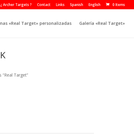
¿ Archer Targets ?
Contact
Links
Spanish
English
0 Items
nas «Real Target» personalizadas
Galería «Real Target»
2K
 “Real Target”