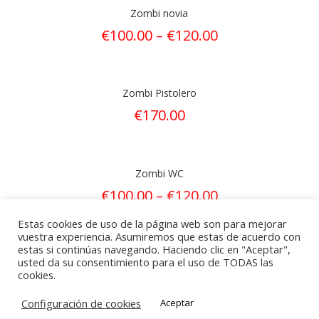
Zombi novia
€
100.00
–
€
120.00
Zombi Pistolero
€
170.00
Zombi WC
€
100.00
–
€
120.00
Estas cookies de uso de la página web son para mejorar
vuestra experiencia. Asumiremos que estas de acuerdo con
estas si continúas navegando. Haciendo clic en "Aceptar",
1
2
→
usted da su consentimiento para el uso de TODAS las
cookies.
Configuración de cookies
Aceptar
© Archer Targets 2021 | Derechos reservados