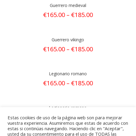
Guerrero medieval
€
165.00
–
€
185.00
Guerrero vikingo
€
165.00
–
€
185.00
Legionario romano
€
165.00
–
€
185.00
Legionario romano
€
190.00
–
€
210.00
Estas cookies de uso de la página web son para mejorar
vuestra experiencia. Asumiremos que estas de acuerdo con
estas si continúas navegando. Haciendo clic en "Aceptar",
usted da su consentimiento para el uso de TODAS las